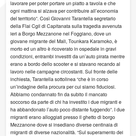
lavorare per poter portare un piatto a tavola e che
ogni mattina si alzava per contribuire all’economia
del territorio”. Così Giovanni Tarantella segretario
della Flai Cgil di Capitanata sulla tragedia avvenuta
ieri a Borgo Mezzanone nel Foggiano, dove un
giovane migrante del Mali, Tounkara Karamoko, è
morto ed un altro è ricoverato in ospedale in gravi
condizioni, entrambi investiti da un’auto pirata mentre
erano a bordo dello scooter e si stavano recando al
lavoro nelle campagne circostanti. Sul fronte delle
inchiesta, Tarantella sottolinea “che è in corso
un’indagine della procura per cui siamo fiduciosi.
Abbiamo condannato fin da subito il mancato
soccorso da parte di chi ha investito i due migranti e
ha abbandonato l’auto poco distante fuggendo”. I due
migranti erano alloggiati presso il ghetto di borgo
Mezzanone dove si insediano diverse centinaia di
migranti di diverse nazionalità. “Sul superamento dei