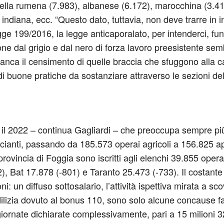
ella rumena (7.983), albanese (6.172), marocchina (3.41
ndiana, ecc. “Questo dato, tuttavia, non deve trarre in ing
gge 199/2016, la legge anticaporalato, per intenderci, 
sione dal grigio e dal nero di forza lavoro preesistente s
i, manca il censimento di quelle braccia che sfuggono alla
e di buone pratiche da sostanziare attraverso le sezioni 
l 2022 – continua Gagliardi – che preoccupa sempre più tut
cianti, passando da 185.573 operai agricoli a 156.825 a
provincia di Foggia sono iscritti agli elenchi 39.855 oper
), Bat 17.878 (-801) e Taranto 25.473 (-733). Il costante
i: un diffuso sottosalario, l’attività ispettiva mirata a scov
ilizia dovuto al bonus 110, sono solo alcune concause fa
giornate dichiarate complessivamente, pari a 15 milioni 32