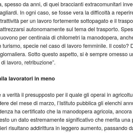
ia, spesso da anni, di quei braccianti extracomunitari inve
iardi. In ogni caso, se fosse vera la difficoltà a reperire 
attrattività per un lavoro fortemente sottopagato e il tra
ttrezzarsi autonomamente sul tema del trasporto. Spesso 
 muovono per centinaia di chilometri la manodopera, anche 
n turismo, specie nel caso di lavoro femminile. Il costo? 
giornaliera. Sotto questo aspetto, si è sempre omesso u
di lavoro, retribuzione”.
mila lavoratori in meno
 a verità il presupposto per il quale gli operai in agric
e del mese di marzo, l’Istituto pubblica gli elenchi annua
videnza ha certificato che la manodopera agricola, ancora u
sto un dato estremamente significativo che merita una p
nieri risultano addirittura in leggero aumento, passando d