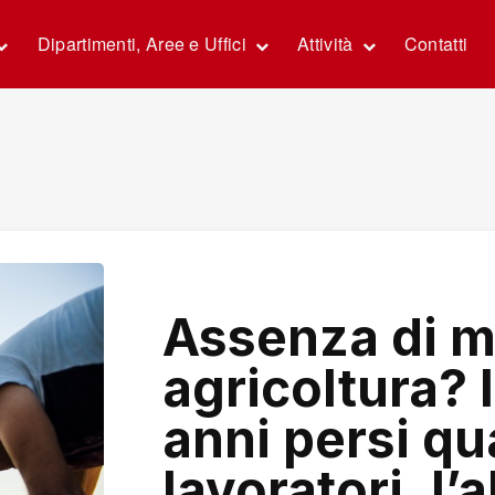
Dipartimenti, Aree e Uffici
Attività
Contatti
Assenza di m
agricoltura? I
anni persi qu
lavoratori, l’