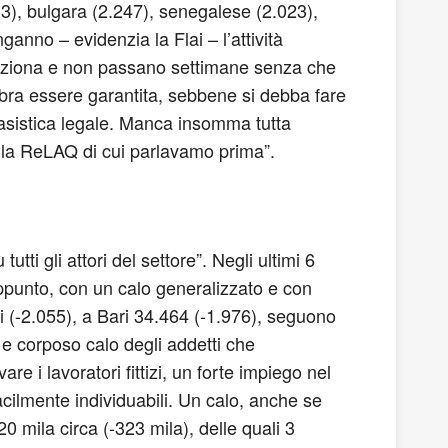
3), bulgara (2.247), senegalese (2.023),
anno – evidenzia la Flai – l’attività
funziona e non passano settimane senza che
embra essere garantita, sebbene si debba fare
 casistica legale. Manca insomma tutta
della ReLAQ di cui parlavamo prima”.
ti gli attori del settore”. Negli ultimi 6
ppunto, con un calo generalizzato e con
ai (-2.055), a Bari 34.464 (-1.976), seguono
 e corposo calo degli addetti che
are i lavoratori fittizi, un forte impiego nel
cilmente individuabili. Un calo, anche se
0 mila circa (-323 mila), delle quali 3