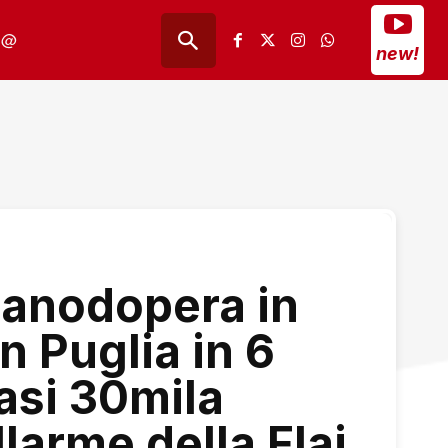
@
new!
anodopera in
n Puglia in 6
asi 30mila
allarme della Flai