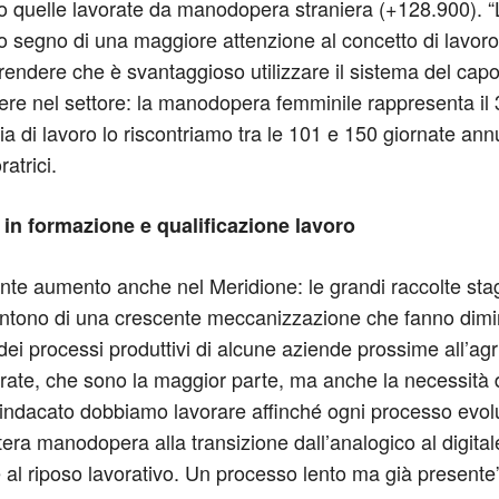
ono quelle lavorate da manodopera straniera (+128.900). “
 segno di una maggiore attenzione al concetto di lavoro r
ndere che è svantaggioso utilizzare il sistema del capor
nere nel settore: la manodopera femminile rappresenta il 3
 di lavoro lo riscontriamo tra le 101 e 150 giornate annu
atrici.
in formazione e qualificazione lavoro
nte aumento anche nel Meridione: le grandi raccolte stag
isentono di una crescente meccanizzazione che fanno dim
 dei processi produttivi di alcune aziende prossime all’a
trate, che sono la maggior parte, ma anche la necessit
 sindacato dobbiamo lavorare affinché ogni processo evol
era manodopera alla transizione dall’analogico al digitale
al riposo lavorativo. Un processo lento ma già present