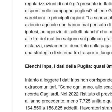
regolarizzazioni di chi è già presente in Ital
dispersi nelle campagne pugliesi? chiede Gagl
sarebbero le principali ragioni: “La scarsa 
aziende agricole non hanno mai pensato di a
ipotesi, ad agenzie di ‘colletti bianchi’ che
alle tre del mattino salgono sui pullman gra
distanza, ovviamente, decurtato dalla paga 
una strategia di sistema tra trasporto, luogo 
Elenchi Inps, i dati della Puglia: quasi 8
Intanto a leggere i dati Inps non corrisponde
extracomunitari. “Come ogni anno, allo scader
ricorda Gagliardi. Nel 2022 l’Istituto di pre
all’anno precedente: meno 7.725 unità e que
164.550 a 156.825 addetti. I lavoratori stra