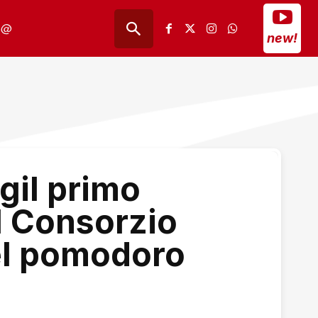
@
new!
Cgil primo
l Consorzio
el pomodoro