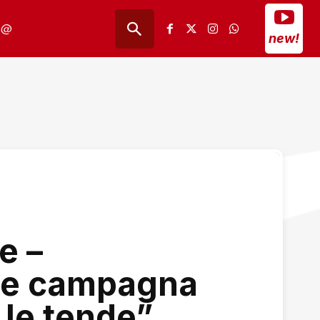
@
new!
e –
ne campagna
 le tende”