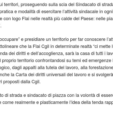
i territori, proseguendo sulla scia del Sindacato di str
tica e modalità di esercitare l’attività sindacale in ogni t
 con logo Flai nelle realtà più calde del Paese: nelle piazz
.
“occupare” e presidiare un territorio per far conoscere l’a
ttolineare che la Flai Cgil in determinate realtà “ci mette
nda dei diritti e dell’accoglienza, sarà la casa di tutti i la
 il proprio territorio confrontandosi su temi ed emergenz
gico, dagli appalti alla tutela del lavoro, alla forestazione
che la Carta dei diritti universali del lavoro e si svolger
i proposti dalla Cgil.
o di strada e sindacato di piazza con la volontà di essere
e come realmente e plasticamente l’idea della tenda rap