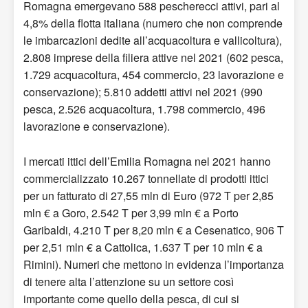
Romagna emergevano 588 pescherecci attivi, pari al
4,8% della flotta italiana (numero che non comprende
le imbarcazioni dedite all’acquacoltura e vallicoltura),
2.808 imprese della filiera attive nel 2021 (602 pesca,
1.729 acquacoltura, 454 commercio, 23 lavorazione e
conservazione); 5.810 addetti attivi nel 2021 (990
pesca, 2.526 acquacoltura, 1.798 commercio, 496
lavorazione e conservazione).
I mercati ittici dell’Emilia Romagna nel 2021 hanno
commercializzato 10.267 tonnellate di prodotti ittici
per un fatturato di 27,55 mln di Euro (972 T per 2,85
mln € a Goro, 2.542 T per 3,99 mln € a Porto
Garibaldi, 4.210 T per 8,20 mln € a Cesenatico, 906 T
per 2,51 mln € a Cattolica, 1.637 T per 10 mln € a
Rimini). Numeri che mettono in evidenza l’importanza
di tenere alta l’attenzione su un settore così
importante come quello della pesca, di cui si