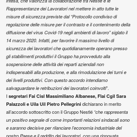
intesa, che valorizza la collaborazione tra Nestlé e le
Rappresentanze dei Lavoratori nel mettere in atto tutte le
misure di sicurezza previste dal “Protocollo condiviso di
regolazione delle misure per il contrasto e il contenimento della
diffusione del virus Covid-19 negli ambienti di lavoro” siglato il
14 marzo 2020. Infatti, per favorire il massimo livello di
sicurezza dei lavoratori che quotidianamente operano presso
gli stabilimenti produttivi il Gruppo ha provveduto alla
sospensione delle attività dei reparti aziendali non
indispensabili alla produzione, e alla rimodulazione dei turni e
dei livelli produttivi. Con questo accordo intendiamo
salvaguardare le retribuzioni dei lavoratori coinvolti
”.
I
segretari Fai Cisl Massimiliano Albanese, Flai Cgil Sara
Palazzoli e Uila Uil Pietro Pellegrini
dichiarano in merito
all’accordo sottoscritto con il Gruppo Nestlé
“che rappresenta
un positivo segnale di come importanti relazioni sindacali sono
e saranno decisive per rilanciare l’economia industriale del
nostro Paese e il reddito dei lavoratori, con una rinnovata