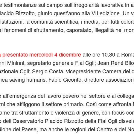
 e testimonianze sul campo sull’irregolarità lavorativa in
acido Rizzotto, giunto quest’anno alla VII edizione. Un 
 istituzioni, la comunità scientifica, i media, per tutti c
fenomeni di sfruttamento, caporalato, illegalità nel mondo
à presentato mercoledì 4 dicembre
alle ore 10.30 a Roma,
ovanni Mininni, segretario generale Flai Cgil; Jean René B
azionale Cgil; Sergio Costa, vicepresidente Camera dei d
ea saving humans, Fabio Ciconte, direttore associazione
e all’emergenza del lavoro povero nel settore e al colleg
 che affliggono il settore primario. Così come affronta i
 legame tra sfruttamento e violenza di genere, con focus co
io dell’Osservatorio Placido Rizzotto della Flai Cgil disvela
dione del Paese, ma anche le regioni del Centro e del No