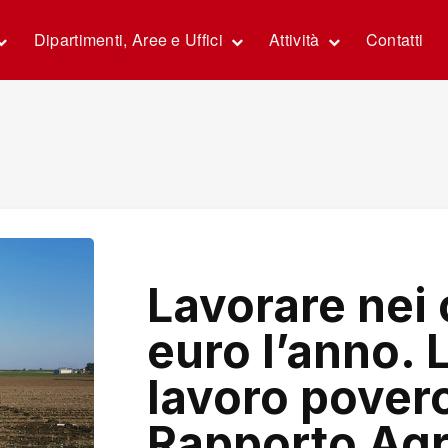
Dipartimenti, Aree e Uffici
Attività
Contatti
Lavorare nei
euro l’anno. L
lavoro povero
Rapporto Agr