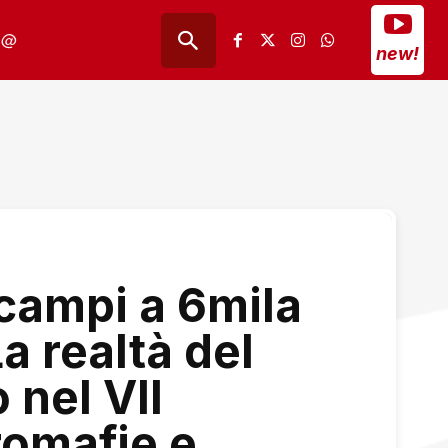
@
new!
 campi a 6mila
a realtà del
 nel VII
omafie e