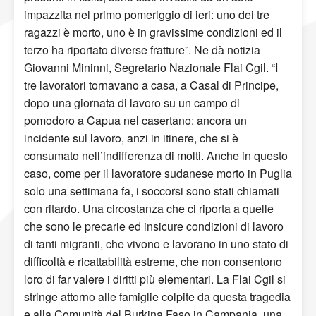
impazzita nel primo pomeriggio di ieri: uno dei tre
ragazzi è morto, uno è in gravissime condizioni ed il
terzo ha riportato diverse fratture”. Ne dà notizia
Giovanni Mininni, Segretario Nazionale Flai Cgil. “I
tre lavoratori tornavano a casa, a Casal di Principe,
dopo una giornata di lavoro su un campo di
pomodoro a Capua nel casertano: ancora un
incidente sul lavoro, anzi in itinere, che si è
consumato nell’indifferenza di molti. Anche in questo
caso, come per il lavoratore sudanese morto in Puglia
solo una settimana fa, i soccorsi sono stati chiamati
con ritardo. Una circostanza che ci riporta a quelle
che sono le precarie ed insicure condizioni di lavoro
di tanti migranti, che vivono e lavorano in uno stato di
difficoltà e ricattabilità estreme, che non consentono
loro di far valere i diritti più elementari. La Flai Cgil si
stringe attorno alle famiglie colpite da questa tragedia
e alla Comunità del Burkina Faso in Campania, una