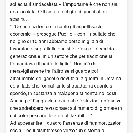
sollecita il sindacalista – L’importante è che non sia
una facciata. O il settore nel giro di pochi attimi
sparirà”.
“L’Ue non ha tenuto in conto gli aspetti socio-
economici – prosegue Pucillo – con il risultato che
nel giro di 10 anni abbiamo perso migliaia di
lavoratori e soprattutto che si è fermato il ricambio
generazionale, in un settore che per tradizione si
tramandava di padre in figlio”. Non c’è da
meravigliarsene tra l’altro se si guarda poi
all’aumento del gasolio dovuto alla guerra in Ucraina
ed al fatto che “ormai tanto si guadagna quanto si
spende, in sostanza a malapena si rientra nei costi.
Anche per l’aggravio dovuto alle restrizioni normative
che andrebbero revisionate: sul numero di giornate in
cui poter pescare, le aree utilizzabili…”.
Ad appesantire il quadro l’assenza di “ammortizzatori
sociali” ed il disinteresse verso “un sistema di