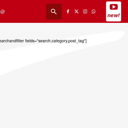
@
new!
earchandfilter fields="search,category,post_tag"]