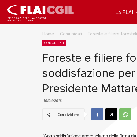
La FLAI
FEDERAZIONE LAVORATORI
AGROINDUSTRIA
Home
Comunicati
Foreste e filiere forestal
COMUNICATI
Foreste e filiere for
soddisfazione per 
Presidente Mattar
10/04/2018
Condividere
“Con soddisfazione apprendiamo della firma da p