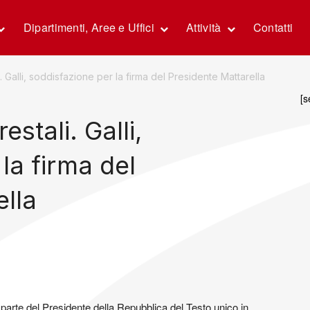
Dipartimenti, Aree e Uffici
Attività
Contatti
i. Galli, soddisfazione per la firma del Presidente Mattarella
[s
estali. Galli,
la firma del
ella
arte del Presidente della Repubblica del Testo unico in