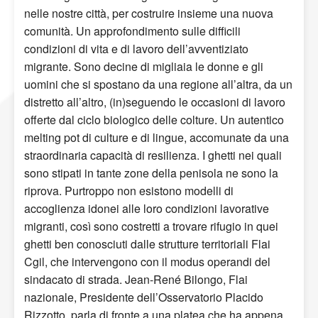
nelle nostre città, per costruire insieme una nuova
comunità. Un approfondimento sulle difficili
condizioni di vita e di lavoro dell’avventiziato
migrante. Sono decine di migliaia le donne e gli
uomini che si spostano da una regione all’altra, da un
distretto all’altro, (in)seguendo le occasioni di lavoro
offerte dal ciclo biologico delle colture. Un autentico
melting pot di culture e di lingue, accomunate da una
straordinaria capacità di resilienza. I ghetti nei quali
sono stipati in tante zone della penisola ne sono la
riprova. Purtroppo non esistono modelli di
accoglienza idonei alle loro condizioni lavorative
migranti, così sono costretti a trovare rifugio in quei
ghetti ben conosciuti dalle strutture territoriali Flai
Cgil, che intervengono con il modus operandi del
sindacato di strada. Jean-René Bilongo, Flai
nazionale, Presidente dell’Osservatorio Placido
Rizzotto, parla di fronte a una platea che ha appena