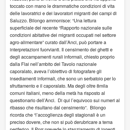
toccato con mano le drammatiche condizioni di vita
delle lavoratrici e dei lavoratori migranti dei campi di
Saluzzo. Bilongo ammonisce: “Una lettura
superficiale del recente “Rapporto nazionale sulle
condizioni abitative dei migranti occupati nel settore
agro-alimentare” curato dall’Anci, può portare a
interpretazioni fuorvianti. Il censimento dei ghetti e
degli accampamenti rurali informali, chiesto proprio
dalla Flai nell’ambito del Tavolo nazionale
caporalato, aveva l’obiettivo di fotografare gli
insediamenti informali, che sono un serbatoio per lo
sfruttamento e il caporalato. Ma degli oltre 8mila
comuni italiani, meno della metà ha risposto al
questionario dell’Anci. Di qui l’equivoco sui numeri al
ribasso che risultano dal censimento”. Bilongo
ricorda che “l’accoglienza degli stagionali è un
preciso dovere, che non si può derubricare a tema
periferico. Il Pnrr prevede lo stanziamento di ingenti