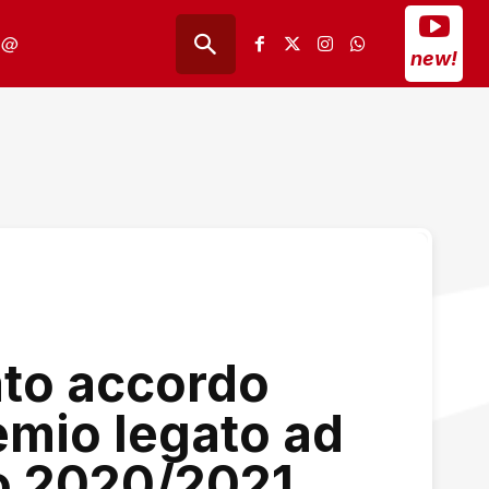
@
new!
ato accordo
remio legato ad
no 2020/2021