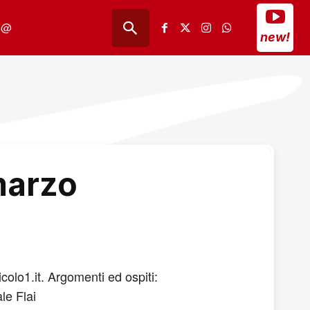
@
new!
marzo
olo1.it. Argomenti ed ospiti:
le Flai