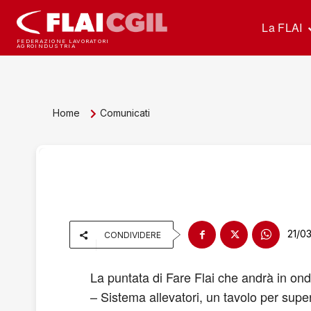
La FLAI
FEDERAZIONE LAVORATORI
AGROINDUSTRIA
Home
Comunicati
21/0
CONDIVIDERE
La puntata di Fare Flai che andrà in on
– Sistema allevatori, un tavolo per super