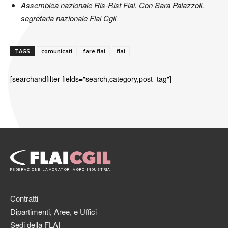
Assemblea nazionale Rls-Rlst Flai. Con Sara Palazzoli,
segretaria nazionale Flai Cgil
TAGS
comunicati
fare flai
flai
[searchandfilter fields="search,category,post_tag"]
FEDERAZIONE LAVORATORI AGRO INDUSTRIA
Contratti
Dipartimenti, Aree, e Uffici
Sedi della FLAI