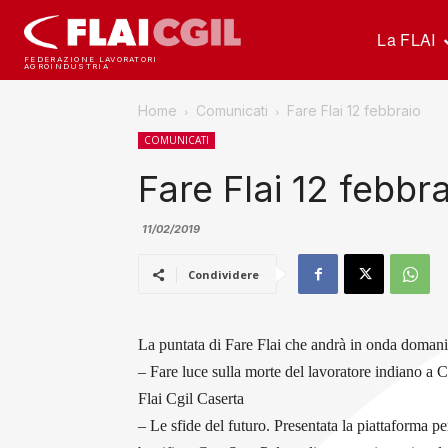
La FLAI
FEDERAZIONE LAVORATORI
AGROINDUSTRIA
Home
Comunicati
Fare Flai 12 febbraio
COMUNICATI
Fare Flai 12 febbr
11/02/2019
Condividere
La puntata di Fare Flai che andrà in onda domani
– Fare luce sulla morte del lavoratore indiano a 
Flai Cgil Caserta
– Le sfide del futuro. Presentata la piattaforma pe