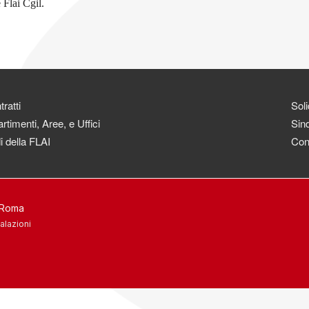
 Flai Cgil.
ratti
Soli
rtimenti, Aree, e Uffici
Sind
i della FLAI
Con
3 Roma
alazioni