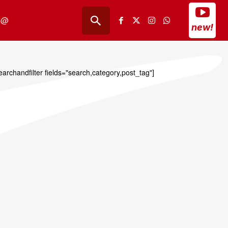
@
new!
earchandfilter fields="search,category,post_tag"]