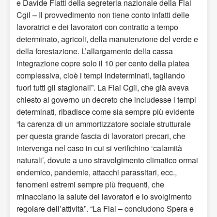
e Davide Fiatti della segreteria nazionale della Flai
Cgil – Il provvedimento non tiene conto infatti delle
lavoratrici e dei lavoratori con contratto a tempo
determinato, agricoli, della manutenzione del verde e
della forestazione. L’allargamento della cassa
integrazione copre solo il 10 per cento della platea
complessiva, cioè i tempi indeterminati, tagliando
fuori tutti gli stagionali”. La Flai Cgil, che già aveva
chiesto al governo un decreto che includesse i tempi
determinati, ribadisce come sia sempre più evidente
“la carenza di un ammortizzatore sociale strutturale
per questa grande fascia di lavoratori precari, che
intervenga nel caso in cui si verifichino ‘calamità
naturali’, dovute a uno stravolgimento climatico ormai
endemico, pandemie, attacchi parassitari, ecc.,
fenomeni estremi sempre più frequenti, che
minacciano la salute dei lavoratori e lo svolgimento
regolare dell’attività”. “La Flai – concludono Spera e