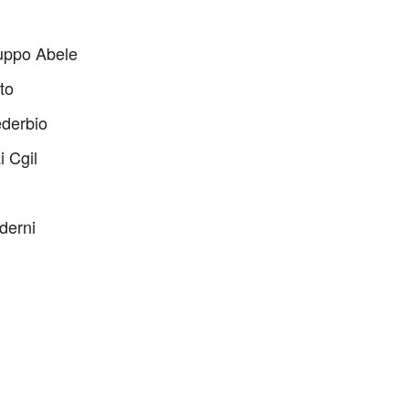
ruppo Abele
to
ederbio
i Cgil
derni