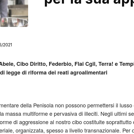
6/2021
Abele, Cibo Diritto, Federbio, Flai Cgil, Terra! e Te
i legge di riforma dei reati agroalimentari
mentare della Penisola non possono permettersi il lusso d
a massa multiforme e pervasiva di illeciti. Negli ultimi se
rme di aggressione al nostro cibo costituite soprattutto d
seriale, organizzata, spesso a livello transnazionale. Per