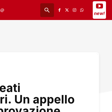
@
new!
eati
i. Un appello
pprovazione