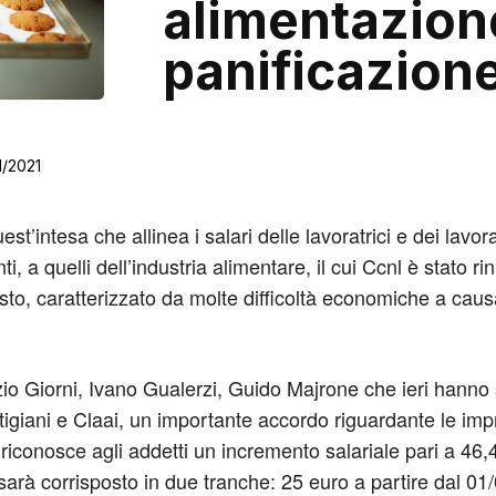
alimentazion
panificazion
1/2021
st’intesa che allinea i salari delle lavoratrici e dei lavor
 a quelli dell’industria alimentare, il cui Ccnl è stato ri
to, caratterizzato da molte difficoltà economiche a causa
rizio Giorni, Ivano Gualerzi, Guido Majrone che ieri hanno
giani e Claai, un importante accordo riguardante le impr
 riconosce agli addetti un incremento salariale pari a 46,
o sarà corrisposto in due tranche: 25 euro a partire dal 