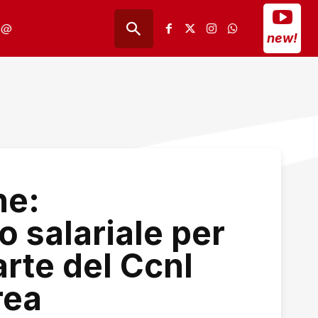
@
new!
ne:
o salariale per
rte del Ccnl
rea