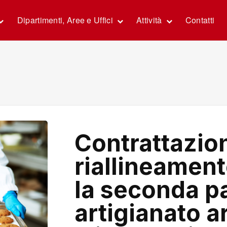
Dipartimenti, Aree e Uffici
Attività
Contatti
Contrattazio
riallineament
la seconda pa
artigianato a