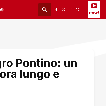
@
new!
ro Pontino: un
ora lungo e