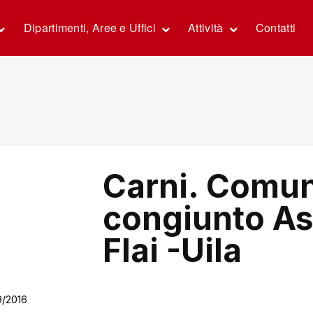
Dipartimenti, Aree e Uffici
Attività
Contatti
Carni. Comun
congiunto Ass
Flai -Uila
9/2016