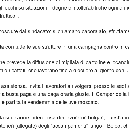
 gli occhi su situazioni indegne e intollerabili che ogni a
rutticoli.
onosciute dal sindacato: si chiamano caporalato, sfruttam
 con tutte le sue strutture in una campagna contro in ca
e prevede la diffusione di migliaia di cartoline e locand
ti e ricattati, che lavorano fino a dieci ore al giorno con
 assistenza, invita i lavoratori a rivolgersi presso le sedi 
 una busta paga e una paga oraria giuste. Il Camper della
rni è partita la vendemmia delle uve moscato.
la situazione indecorosa dei lavoratori bulgari, quest’a
e ieri (allegate) degli “accampamenti” lungo il Belbo, ch