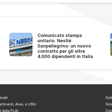
Comunicato stampa
unitario. Nestlé
Sanpellegrino: un nuovo
contratto per gli oltre
4.000 dipendenti in Italia
ratti
Soli
rtimenti, Aree, e Uffici
Sind
i della FLAI
Con