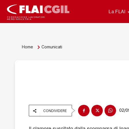
La FLAI
FEDERAZIONE LAVORATORI
AGROINDUSTRIA
Home
Comunicati
02/0
CONDIVIDERE
Il clamore suscitato dalla scomparsa di Ioa