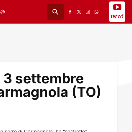
@
new!
l 3 settembre
Carmagnola (TO)
le serre di Carmagnola, ha “costretto”