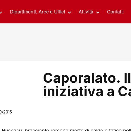
Dipartimenti, Aree e Uffici
Attività
Contatti
Caporalato. I
iniziativa a 
9/2015
n Puscasu, bracciante romeno morto di caldo e fatica nel