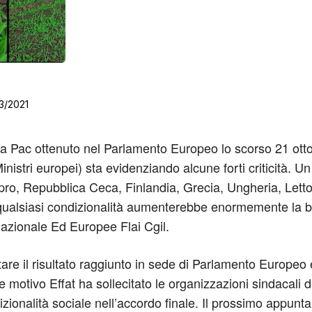
3/2021
la Pac ottenuto nel Parlamento Europeo lo scorso 21 ottob
stri europei) sta evidenziando alcune forti criticità. Un 
pro, Repubblica Ceca, Finlandia, Grecia, Ungheria, Lett
lsiasi condizionalità aumenterebbe enormemente la buro
rnazionale Ed Europee Flai Cgil.
tare il risultato raggiunto in sede di Parlamento Europeo
ale motivo Effat ha sollecitato le organizzazioni sindacali 
zionalità sociale nell’accordo finale. Il prossimo appunta