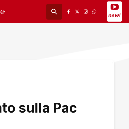
@
new!
o sulla Pac