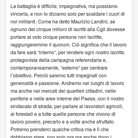
La battaglia è difficile, impegnativa, ma possiamo
vincerla, e non lo diciamo solo per scaldare i cuori di
noi militanti. Come ha detto Maurizio Landini, se
ognuno dei cinque milioni di iscritti alla Cgil dovesse
portare al voto cinque persone non iscritte,
raggiungeremmo il quorum. Ciò significa che il lavoro
da fare sarà “interno”, per rendere ogni nostro iscritto
protagonista della campagna referendaria e,
contemporaneamente, “esterno” per centrare
l’obiettivo. Perciò saremo tutti impegnati con
generosità e passione. Andremo nei luoghi di lavoro
ma anche nei mercati dei quartieri cittadini, nelle
periferie e nelle aree interne del Paese, con il nostro
sindacato di strada, per parlare ai lavoratori agricoli,
ai forestali e a tutte quelle persone che vivono di
lavoro povero, precario e a volte anche sfruttato.
Potremo prenderci qualche critica ma è lì che
dobbiamo stare, non solo ora ma anche dopo i