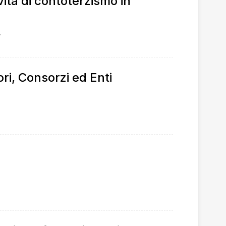
ità di contoterzismo in
.
ri, Consorzi ed Enti