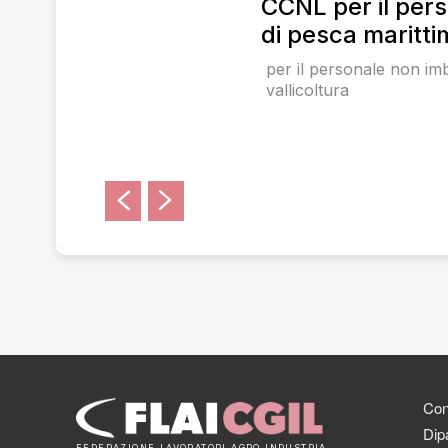
CCNL per il per
di pesca maritti
per il personale non imb
vallicoltura
Cont
Dipa
FEDERAZIONE LAVORATORI AGRO INDUSTRIA