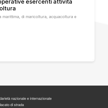
erative esercenti attività
oltura
a marittima, di maricoltura, acquacoltura e
darietà nazionale e internazionale
acato di strada