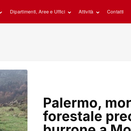
Dipartimenti, Aree e Uffici
Attività
Contatti
Palermo, mor
forestale pre
burrone a Mo