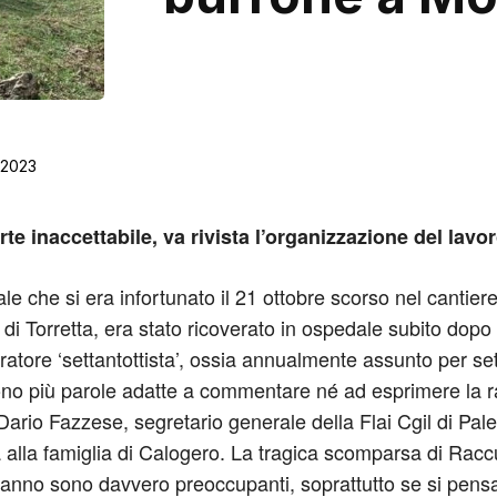
/2023
orte inaccettabile, va rivista l’organizzazione del lavo
tale che si era infortunato il 21 ottobre scorso nel canti
i Torretta, era stato ricoverato in ospedale subito dopo l
ratore ‘settantottista’, ossia annualmente assunto per sett
sono più parole adatte a commentare né ad esprimere la ra
 Dario Fazzese, segretario generale della Flai Cgil di P
 alla famiglia di Calogero. La tragica scomparsa di Raccu
st’anno sono davvero preoccupanti, soprattutto se si pensa