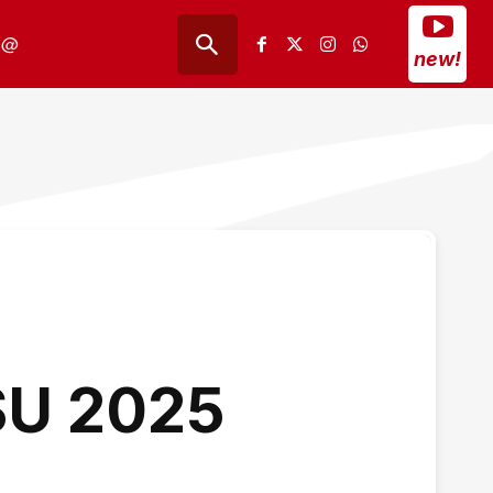
@
new!
SU 2025