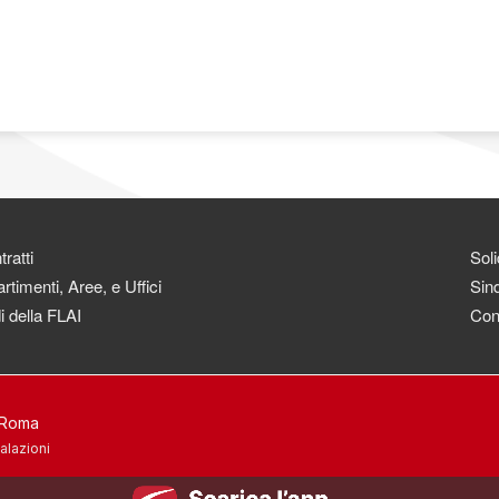
ratti
Soli
rtimenti, Aree, e Uffici
Sind
i della FLAI
Con
3 Roma
alazioni