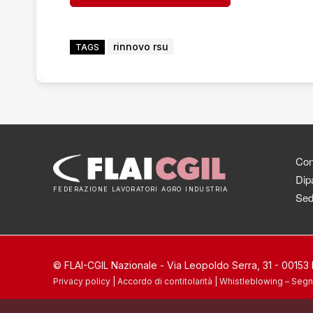
rinnovo rsu
TAGS
Cont
Dipa
FEDERAZIONE LAVORATORI AGRO INDUSTRIA
Sed
© FLAI-CGIL Nazionale - Via Leopoldo Serra, 31 - 0015
Privacy policy
|
Accordo di contitolarità
|
Whistleblowing – Segn